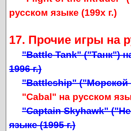
русском языке (199x г.)
17. Прочие игры на 
"Battle Tank" ("Танк") 
1996 г.)
"Battleship" ("Морской
"Cabal" на русском язык
"Captain Skyhawk" ("Н
языке (1995 г.)