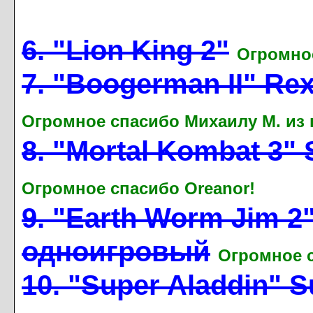
6. "Lion King 2"
Огромное
7. "Boogerman II" Re
Огромное спасибо Михаилу М. из 
8. "Mortal Kombat 3
Огромное спасибо Oreanor!
9. "Earth Worm Jim 
одноигровый
Огромное с
10. "Super Aladdin"