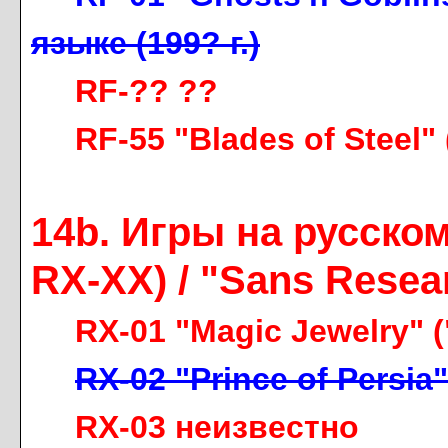
языке (199? г.)
RF-?? ??
RF-55 "Blades of Steel"
14b. Игры на русском
RX-XX) / "Sans Resea
RX-01 "Magic Jewelry" 
RX-02 "Prince of Persia
RX-03 неизвестно