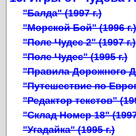
"Балда" (1997 г.)
"Морской Бой" (1996 г.
"Поле Чудес 2" (1997 г.)
"Поле Чудес" (1995 г.)
"Правила Дорожного Дв
"Путешествие по Европе
"Редактор текстов" (199
"Склад Номер 18" (1997 
"Угадайка" (1995 г.)