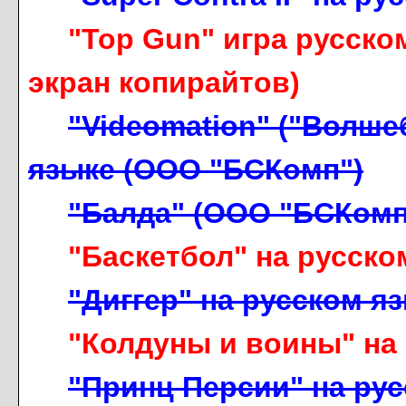
"Top Gun" игра русско
экран копирайтов)
"Videomation" ("Волше
языке (ООО "БСКомп")
"Балда" (ООО "БСКомп
"Баскетбол" на русско
"Диггер" на русском я
"Колдуны и воины" на
"Принц Персии" на русс