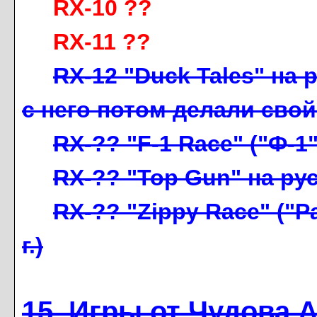
RX-10 ??
RX-11 ??
RX-12 "Duck Tales" на 
с него потом делали свой
RX-?? "F-1 Race" ("Ф-1"
RX-?? "Top Gun" на рус
RX-?? "Zippy Race" ("Р
г.)
15. Игры от Чудова А