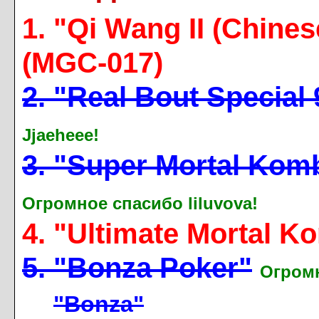
1. "Qi Wang II (Chines
(MGC-017)
2. "Real Bout Special 
Jjaeheee!
3. "Super Mortal Komba
Огромное спасибо liluvova!
4. "Ultimate Mortal K
5. "Bonza Poker"
Огромн
"Bonza"