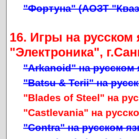
"Фортуна" (АОЗТ "Кваза
16. Игры на русском
"Электроника", г.Сан
"Arkanoid" на русском я
"Batsu & Terii" на русск
"Blades of Steel" на ру
"Castlevania" на русско
"Contra" на русском язы