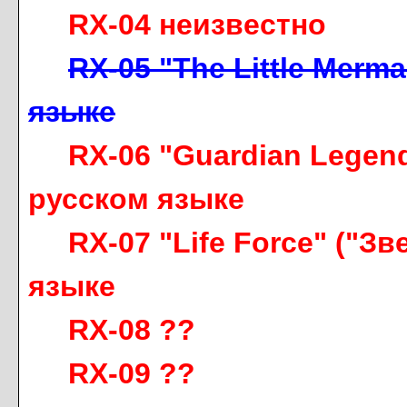
RX-04 неизвестно
RX-05 "The Little Merm
языке
RX-06 "Guardian Legen
русском языке
RX-07 "Life Force" ("З
языке
RX-08 ??
RX-09 ??