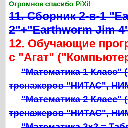
Огромное спасибо PiXi!
11. Сборник 2-в-1 "
2"+"Earthworm Jim 4
12. Обучающие прог
с "Агат" ("Компьюте
"Математика 1 Класс" 
тренажеров "НИТАС", НИМ
"Математика 2 Класс" 
тренажеров "НИТАС", НИМ
"Математика 2x2 = Та