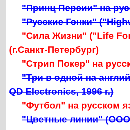
"Принц Персии" на рус
"Русские Гонки" ("High
"Сила Жизни" ("Life Fo
(г.Санкт-Петербург)
"Стрип Покер" на русс
"Три в одной на англи
QD Electronics, 1996 г.)
"Футбол" на русском я
"Цветные линии" (ООО