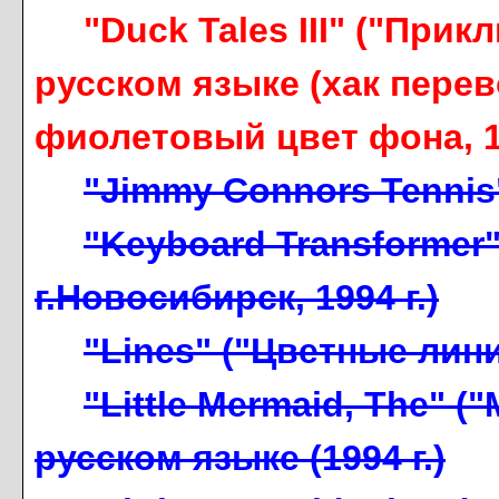
"Duck Tales III" ("При
русском языке (хак перев
фиолетовый цвет фона, 19
"Jimmy Connors Tennis
"Keyboard Transformer"
г.Новосибирск, 1994 г.)
"Lines" ("Цветные линии
"Little Mermaid, The" 
русском языке (1994 г.)