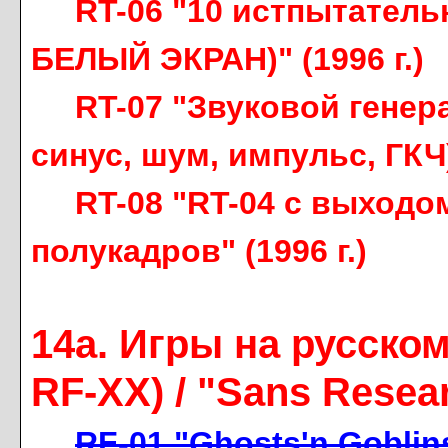
RT-06 "10 истпытатель
БЕЛЫЙ ЭКРАН)" (1996 г.)
RT-07 "Звуковой генер
синус, шум, импульс, ГКЧ)"
RT-08 "RT-04 с выходо
полукадров" (1996 г.)
14a. Игры на русском
RF-XX) / "Sans Resea
RF-01 "Ghosts'n Goblin