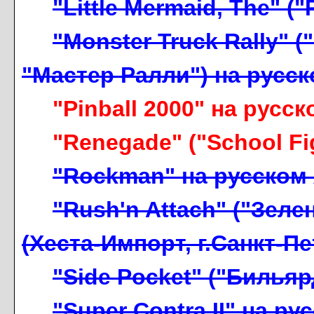
"Little Mermaid, The" 
"Monster Truck Rally" (
"Мастер Ралли") на русс
"Pinball 2000" на русс
"Renegade" ("School Fi
"Rockman" на русском
"Rush'n Attach" ("Зел
(Хеста-Импорт, г.Санкт-Пе
"Side Pocket" ("Бильяр
"Super Contra II" на р