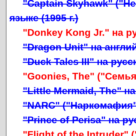
"Captain Skyhawk" ("Н
языке (1995 г.)
"Donkey Kong Jr." на ру
"Dragon Unit" на англ
"Duck Tales III" на русс
"Goonies, The" ("Семья"
"Little Mermaid, The" н
"NARC" ("Наркомафия") 
"Prince of Perisa" на ру
"Flight of the Intruder"